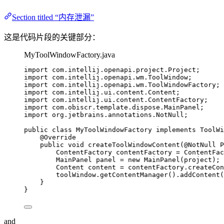
Section titled “内存泄漏”
这是代码片段的关键部分：
MyToolWindowFactory.java
import
com.intellij.openapi.project.Project
;
import
com.intellij.openapi.wm.ToolWindow
;
import
com.intellij.openapi.wm.ToolWindowFactory
;
import
com.intellij.ui.content.Content
;
import
com.intellij.ui.content.ContentFactory
;
import
com.obiscr.template.dispose.MainPanel
;
import
org.jetbrains.annotations.NotNull
;
public
class
MyToolWindowFactory
implements
ToolWi
@
Override
public
void
createToolWindowContent
(
@
NotNull
P
ContentFactory
contentFactory
=
ContentFac
MainPanel
panel
=
new
MainPanel
(
project
)
;
Content
content
=
contentFactory
.
createCon
toolWindow
.
getContentManager
()
.
addContent
(
}
}
and