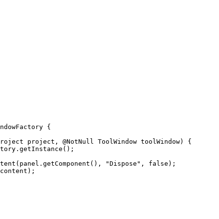
ndowFactory
 {
roject
project
, @
NotNull
ToolWindow
toolWindow
)
 {
tory
.
getInstance
()
;
tent
(
panel
.
getComponent
()
, 
"
Dispose
"
, 
false
)
;
content
)
;