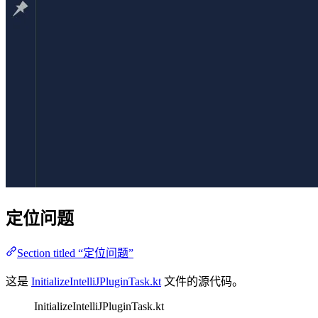
定位问题
Section titled “定位问题”
这是
InitializeIntelliJPluginTask.kt
文件的源代码。
InitializeIntelliJPluginTask.kt