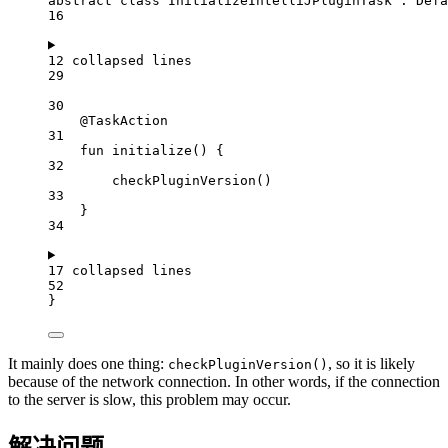
abstract
class
 InitializeIntelliJPluginTask : Defa
16
12 collapsed lines
29
30
@TaskAction
31
fun
initialize
() {
32
checkPluginVersion
()
33
}
34
17 collapsed lines
52
}
It mainly does one thing:
, so it is likely
checkPluginVersion()
because of the network connection. In other words, if the connection
to the server is slow, this problem may occur.