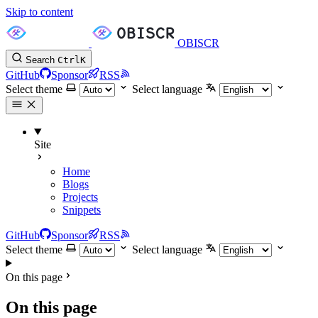
Skip to content
OBISCR
Search
Ctrl
K
GitHub
Sponsor
RSS
Select theme
Select language
Site
Home
Blogs
Projects
Snippets
GitHub
Sponsor
RSS
Select theme
Select language
On this page
On this page