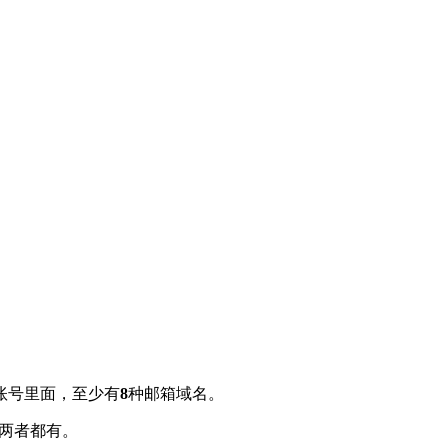
账号里面，至少有
8
种邮箱域名。
号两者都有。